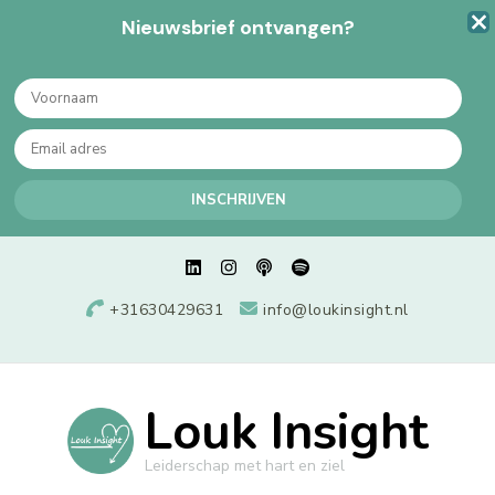
Nieuwsbrief ontvangen?
+31630429631
info@loukinsight.nl
Louk Insight
Leiderschap met hart en ziel