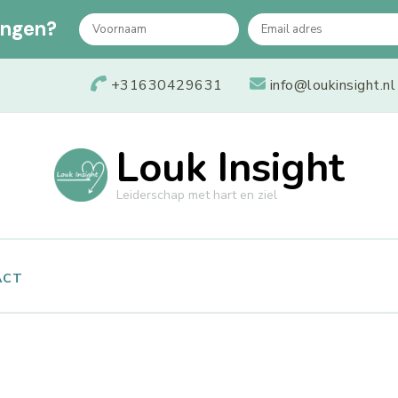
angen?
+31630429631
info@loukinsight.nl
Louk Insight
Leiderschap met hart en ziel
ACT