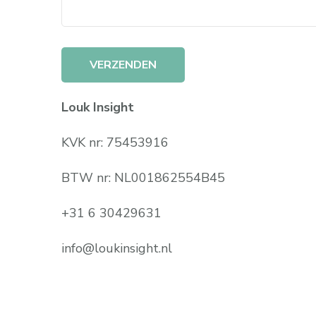
Louk Insight
KVK nr: 75453916
BTW nr: NL001862554B45
+31 6 30429631
info@loukinsight.nl