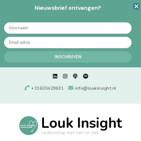
Nieuwsbrief ontvangen?
+31630429631
info@loukinsight.nl
Louk Insight
Leiderschap met hart en ziel