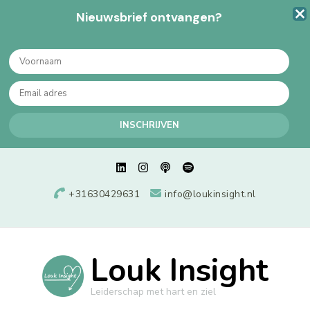
Nieuwsbrief ontvangen?
+31630429631
info@loukinsight.nl
Louk Insight
Leiderschap met hart en ziel