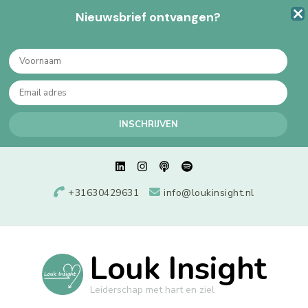
Nieuwsbrief ontvangen?
+31630429631
info@loukinsight.nl
Louk Insight
Leiderschap met hart en ziel