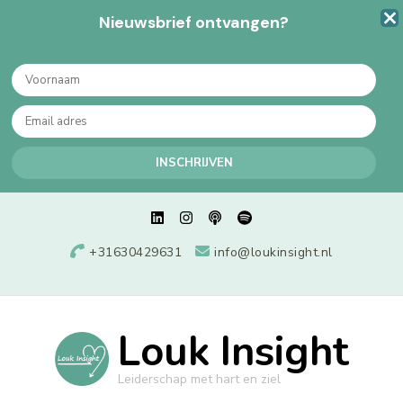
Nieuwsbrief ontvangen?
+31630429631
info@loukinsight.nl
Louk Insight
Leiderschap met hart en ziel