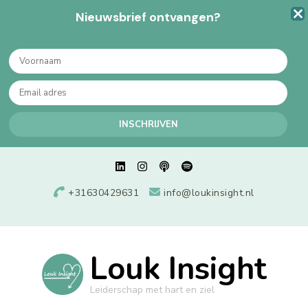
Nieuwsbrief ontvangen?
+31630429631
info@loukinsight.nl
Louk Insight
Leiderschap met hart en ziel