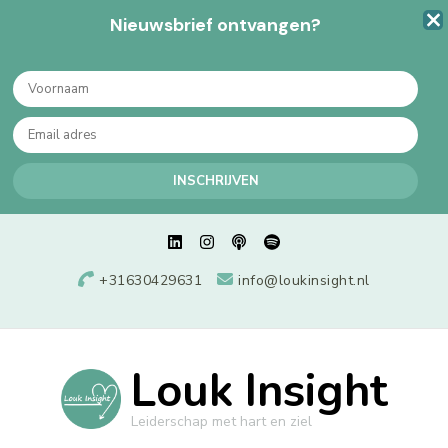
Nieuwsbrief ontvangen?
+31630429631
info@loukinsight.nl
Louk Insight
Leiderschap met hart en ziel