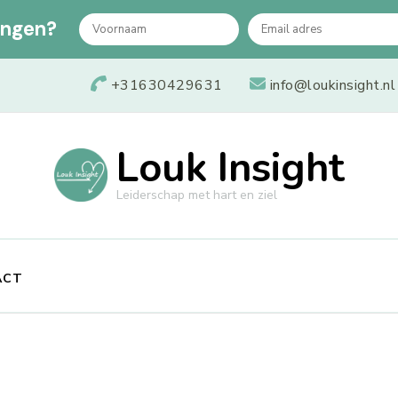
angen?
+31630429631
info@loukinsight.nl
Louk Insight
Leiderschap met hart en ziel
ACT